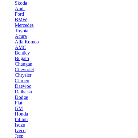
Skoda
Audi
Ford
BMW
Mercedes
Toyota
Acura
Alfa Romeo
AMC
Bentley
Bugatti
Changan
Chevrolet
Chrysler
Citroen
Daewoo
Daihatsu
Dodge
Fiat
GM
Honda
Infiniti
Isuzu
Iveco
Jeep