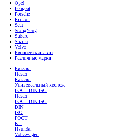
Opel
Peugeot
Porsche
Renault
Seat
SsangYong
Subaru
Suzuki
Volvo
Европейские авто
Различные марки
Каталог
Назад
Каталог
Универсальный крепеж
ГОСТ DIN ISO
Назад
ГОСТ DIN ISO
DIN
ISO
ГОСТ
Kia
Hyundai
Volkswagen