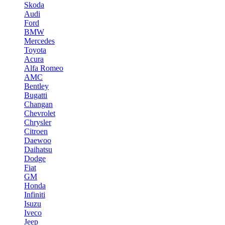
Skoda
Audi
Ford
BMW
Mercedes
Toyota
Acura
Alfa Romeo
AMC
Bentley
Bugatti
Changan
Chevrolet
Chrysler
Citroen
Daewoo
Daihatsu
Dodge
Fiat
GM
Honda
Infiniti
Isuzu
Iveco
Jeep