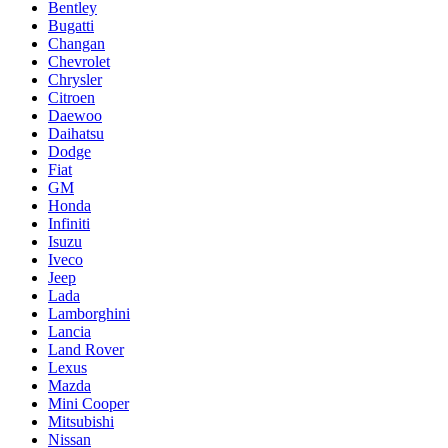
Bentley
Bugatti
Changan
Chevrolet
Chrysler
Citroen
Daewoo
Daihatsu
Dodge
Fiat
GM
Honda
Infiniti
Isuzu
Iveco
Jeep
Lada
Lamborghini
Lancia
Land Rover
Lexus
Mazda
Mini Cooper
Mitsubishi
Nissan