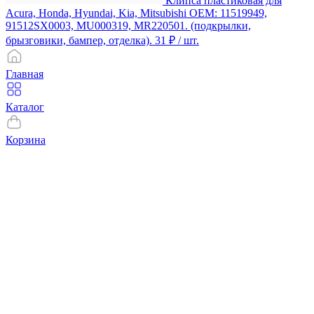
Клипса пластиковая для
Acura, Honda, Hyundai, Kia, Mitsubishi ОЕМ: 11519949,
91512SX0003, MU000319, MR220501. (подкрылки,
брызговики, бампер, отделка).
31 ₽
/ шт.
Главная
Каталог
Корзина
Избранное
Профиль
Компания
О компании
Контакты
Чёрные саморезы
Клипса форд фокус
Информация