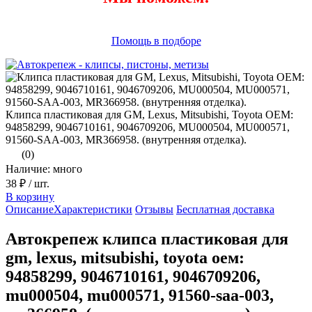
Помощь в подборе
Клипса пластиковая для GM, Lexus, Mitsubishi, Toyota ОЕМ:
94858299, 9046710161, 9046709206, MU000504, MU000571,
91560-SAA-003, MR366958. (внутренняя отделка).
(0)
Наличие: много
38 ₽
/ шт.
В корзину
Описание
Характеристики
Отзывы
Бесплатная доставка
Автокрепеж клипса пластиковая для
gm, lexus, mitsubishi, toyota оем:
94858299, 9046710161, 9046709206,
mu000504, mu000571, 91560-saa-003,