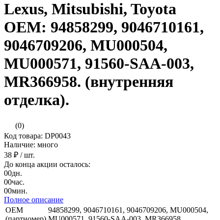
Lexus, Mitsubishi, Toyota
ОЕМ: 94858299, 9046710161,
9046709206, MU000504,
MU000571, 91560-SAA-003,
MR366958. (внутренняя
отделка).
(0)
Код товара: DP0043
Наличие: много
38 ₽
/ шт.
До конца акции осталось:
00
дн.
00
час.
00
мин.
Полное описание
OEM
94858299, 9046710161, 9046709206, MU000504,
(партномер)
MU000571, 91560-SAA-003, MR366958