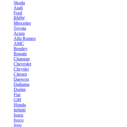
Skoda
Audi
Ford
BMW
Mercedes
Toyota
Acura
Alfa Romeo
AMC
Bentley
Bugatti
Changan
Chevrolet
Chrysler
Citroen
Daewoo
Daihatsu
Dodge
Fiat
GM
Honda
Infiniti
Isuzu
Iveco
Jeep