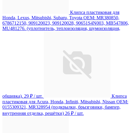
Клипса пластиковая для
Honda, Lexus, Mitsubishi, Subaru, Toyota ОЕМ: MR380850,
6786712150, 909120023, 909120028, 90651S4N003, MB547806,
MU481276. (уплотнитель, теплоизоляция, шумоизоляция,
обшивка).
29 ₽
/ шт.
Клипса
пластиковая для Acura, Honda, Infiniti, Mitsubishi, Nissan ОЕМ:
0155309321, MR328954 (подкрылки, брызговики, бампер,
внутренняя отделка, решётки)
26 ₽
/ шт.