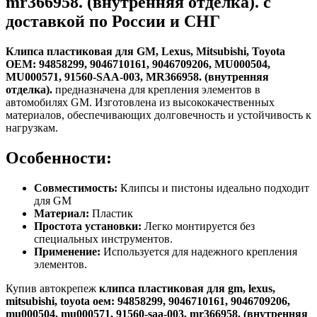
mr366958. (внутренняя отделка). с
доставкой по России и СНГ
Клипса пластиковая для GM, Lexus, Mitsubishi, Toyota
ОЕМ: 94858299, 9046710161, 9046709206, MU000504,
MU000571, 91560-SAA-003, MR366958. (внутренняя
отделка).
предназначена для крепления элементов в
автомобилях GM. Изготовлена из высококачественных
материалов, обеспечивающих долговечность и устойчивость к
нагрузкам.
Особенности:
Совместимость:
Клипсы и пистоны идеально подходит
для GM
Материал:
Пластик
Простота установки:
Легко монтируется без
специальных инструментов.
Применение:
Используется для надежного крепления
элементов.
Купив автокрепеж
клипса пластиковая для gm, lexus,
mitsubishi, toyota оем: 94858299, 9046710161, 9046709206,
mu000504, mu000571, 91560-saa-003, mr366958. (внутренняя