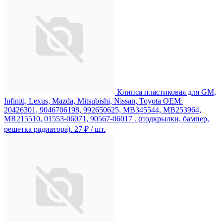
Клипса пластиковая для GM,
Infiniti, Lexus, Mazda, Mitsubishi, Nissan, Toyota ОЕМ:
20426301, 9046706198, 992650625, MB345544, MB253964,
MR215510, 01553-06071, 90567-06017 . (подкрылки, бампер,
решетка радиатора).
27 ₽
/ шт.