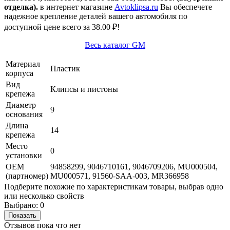
отделка).
в интернет магазине
Avtoklipsa.ru
Вы обеспечете
надежное крепление деталей вашего автомобиля по
доступной цене всего за 38.00 ₽!
Весь каталог GM
Материал
Пластик
корпуса
Вид
Клипсы и пистоны
крепежа
Диаметр
9
основания
Длина
14
крепежа
Место
0
установки
OEM
94858299, 9046710161, 9046709206, MU000504,
(партномер)
MU000571, 91560-SAA-003, MR366958
Подберите похожие по характеристикам товары, выбрав одно
или несколько свойств
Выбрано:
0
Показать
Отзывов пока что нет